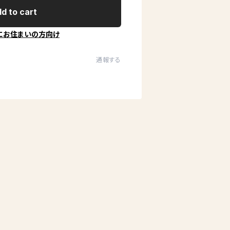
d to cart
にお住まいの方向け
通報する