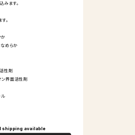
込みます。
ます。
やか
でなめらか
面活性剤
オン界面活性剤
ール
l shipping available